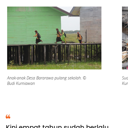
Anak-anak Desa Bararawa pulang sekolah. ©
Sua
Budi Kurniawan
Ku
Kini empat tahun sudah berlalu.