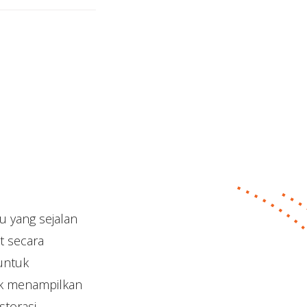
u yang sejalan
t secara
untuk
uk menampilkan
storasi.