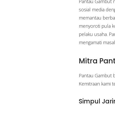
Pantau Gambut me
sosial media deng
memantau berbagai
menyoroti pula k
pelaku usaha. P
mengamati masala
Mitra Pa
Pantau Gambut be
Kemitraan kami te
Simpul Jar