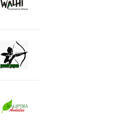
Walhi Kalteng
Panah Papua
Kaliptra Andalas