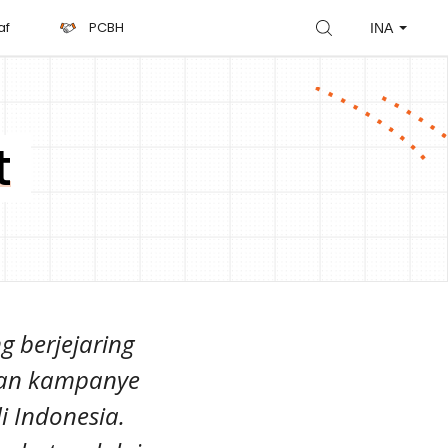
af
PCBH
INA
t
 berjejaring
 dan kampanye
i Indonesia.