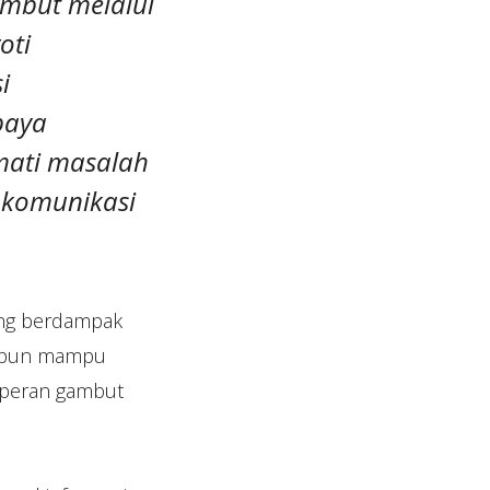
ambut melalui
oti
i
paya
mati masalah
l komunikasi
ang berdampak
ya pun mampu
n peran gambut