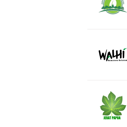
JMG Aceh
WALHI Sumsel
Jerat Papua