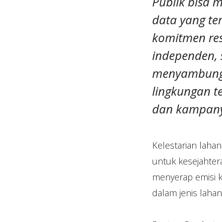
Publik bisa 
data yang ter
komitmen res
independen, 
menyambung 
lingkungan t
dan kampany
Kelestarian lah
untuk kesejahter
menyerap emisi k
dalam jenis laha