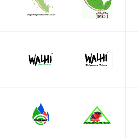
JMG Jambi
Walhi Kalbar
Walhi Kalsel
Mnukwar