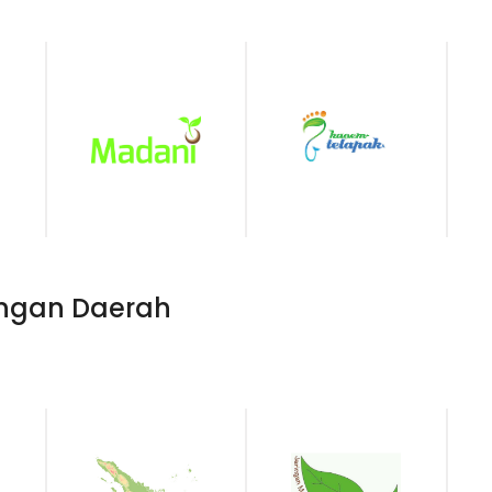
Madani
Kaoem Telapak
ingan Daerah