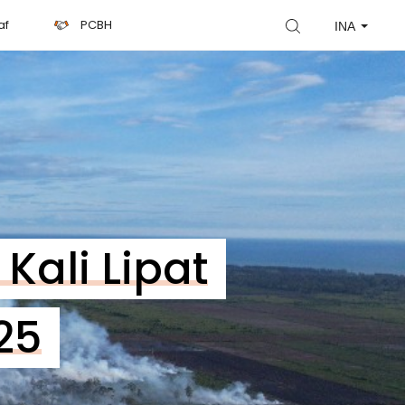
af
PCBH
INA
Kali Lipat
25