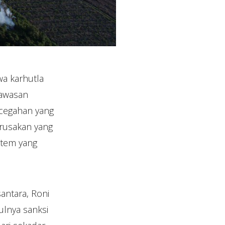
a karhutla
gawasan
ncegahan yang
erusakan yang
istem yang
antara, Roni
lnya sanksi