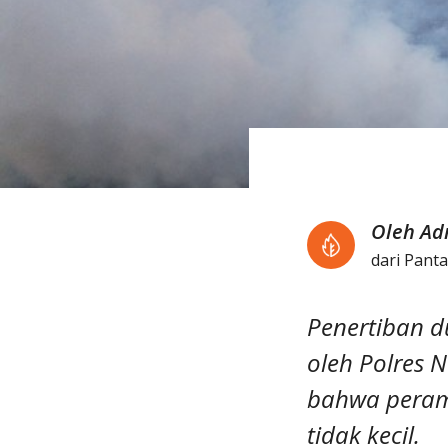
Oleh Ad
dari Pant
Penertiban d
oleh Polres 
bahwa peram
tidak kecil.