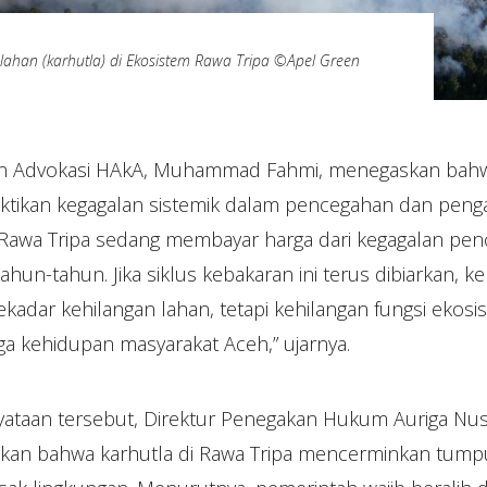
ahan (karhutla) di Ekosistem Rawa Tripa ©Apel Green
an Advokasi HAkA, Muhammad Fahmi, menegaskan bahw
uktikan kegagalan sistemik dalam pencegahan dan pen
. “Rawa Tripa sedang membayar harga dari kegagalan pe
hun-tahun. Jika siklus kebakaran ini terus dibiarkan, k
i sekadar kehilangan lahan, tetapi kehilangan fungsi ekos
a kehidupan masyarakat Aceh,” ujarnya.
ataan tersebut, Direktur Penegakan Hukum Auriga Nus
kan bahwa karhutla di Rawa Tripa mencerminkan tumpu