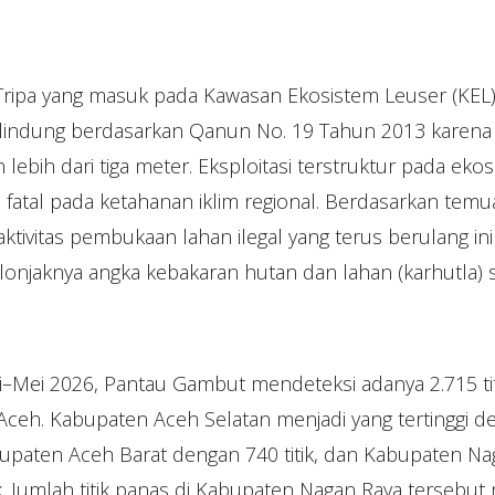
ripa yang masuk pada Kawasan Ekosistem Leuser (KEL),
 lindung berdasarkan Qanun No. 19 Tahun 2013 karena
lebih dari tiga meter. Eksploitasi terstruktur pada ekos
fatal pada ketahanan iklim regional. Berdasarkan temu
ktivitas pembukaan lahan ilegal yang terus berulang in
onjaknya angka kebakaran hutan dan lahan (karhutla) se
i–Mei 2026, Pantau Gambut mendeteksi adanya 2.715 tit
Aceh. Kabupaten Aceh Selatan menjadi yang tertinggi de
abupaten Aceh Barat dengan 740 titik, dan Kabupaten N
k. Jumlah titik panas di Kabupaten Nagan Raya tersebut 