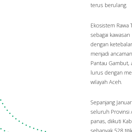
terus berulang.
Ekosistem Rawa T
sebagai kawasan
dengan ketebalan 
menjadi ancaman 
Pantau Gambut, a
lurus dengan mel
wilayah Aceh.
Sepanjang Januar
seluruh Provinsi 
panas, diikuti K
sebanyak 528 titi