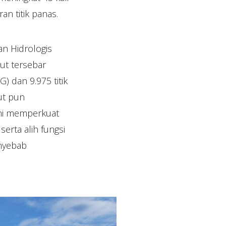
an titik panas.
an Hidrologis
ut tersebar
) dan 9.975 titik
ut pun
ini memperkuat
rta alih fungsi
nyebab