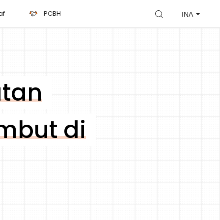
af
PCBH
INA
atan
mbut di