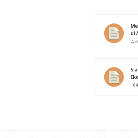
Me
di 
2,8
Si
Ek
164