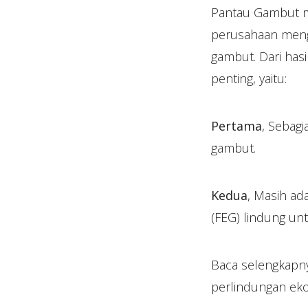
Pantau Gambut m
perusahaan mengi
gambut. Dari has
penting, yaitu:
Pertama
, Sebag
gambut.
Kedua
, Masih a
(FEG) lindung unt
Baca selengkapn
perlindungan ekos