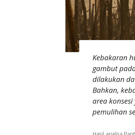
Kebakaran hu
gambut pada 
dilakukan da
Bahkan, keba
area konses
pemulihan se
Hasil analisa Pa