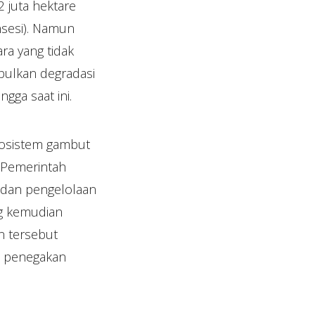
2 juta hektare
nsesi). Namun
ra yang tidak
bulkan degradasi
ngga saat ini.
kosistem gambut
, Pemerintah
n dan pengelolaan
ng kemudian
n tersebut
a penegakan