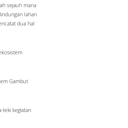
dah sejauh mana
rlindungan lahan
encatat dua hal
ekosistem
stem Gambut
teki kegiatan