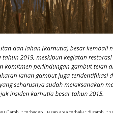
tan dan lahan (karhutla) besar kembali 
tahun 2019, meskipun kegiatan restorasi 
n komitmen perlindungan gambut telah di
karan lahan gambut juga teridentifikasi d
i yang seharusnya sudah melaksanakan m
jak insiden karhutla besar tahun 2015.
ntau Gambut terhadap luasan area terbakar di gambut 