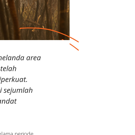
melanda area
telah
perkuat.
i sejumlah
andat
selama periode