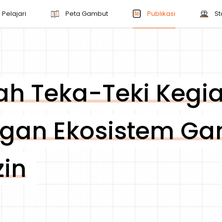
Pelajari
Peta Gambut
Publikasi
St
 Teka-Teki Kegi
ngan Ekosistem Ga
zin