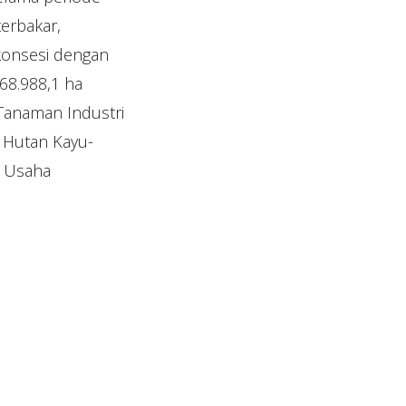
erbakar,
 konsesi dengan
68.988,1 ha
Tanaman Industri
l Hutan Kayu-
n Usaha