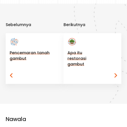
Pencemaran tanah
Apa itu
gambut
restorasi
gambut
Nawala