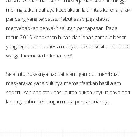
aktivitas sehari-hari seperti bekerja dan sekolah, hingga
meningkatkan bahaya kecelakaan lalu lintas karena jarak
pandang yang terbatas. Kabut asap juga dapat
menyebabkan penyakit saluran pernapasan. Pada
tahun 2015 kebakaran hutan dan lahan gambut besar
yang terjadi di Indonesia menyebabkan sekitar 500.000
warga Indonesia terkena ISPA.
Selain itu, rusaknya habitat alami gambut membuat
masyarakat yang dulunya memanfaatkan hasil alam
seperti ikan dan atau hasil hutan bukan kayu lainnya dari
lahan gambut kehilangan mata pencahariannya.