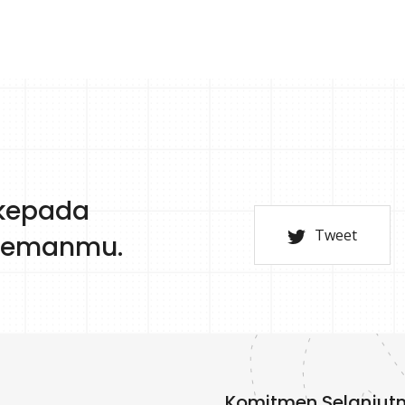
 kepada
Tweet
-temanmu.
Komitmen Selanjut