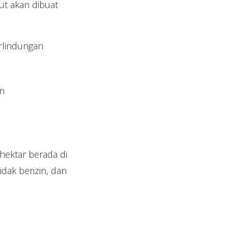
ut akan dibuat
rlindungan
an
 hektar berada di
idak berizin, dan