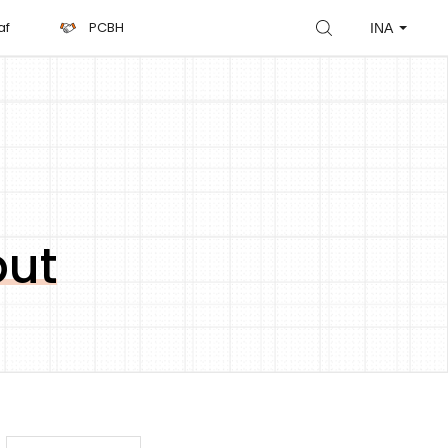
af
PCBH
INA
but