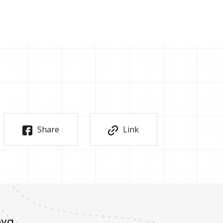
Share
Link
nya